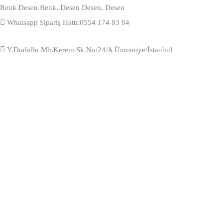
Renk Desen Renk, Desen Desen, Desen
Whatsapp Sipariş Hattı:
0554 174 83 84
Y.Dudullu Mh.Kerem Sk.No:24/A Ümraniye/İstanbul
Anasayfa
Ürünler
Katalog
Hakkımızda
İletişim