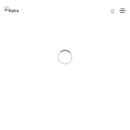
Best & Anaconda
[PFG id=5282]